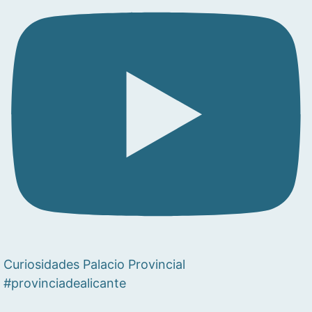
Curiosidades Palacio Provincial
#provinciadealicante