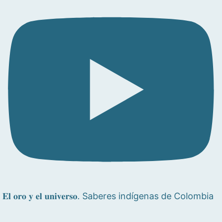
𝐄𝐥 𝐨𝐫𝐨 𝐲 𝐞𝐥 𝐮𝐧𝐢𝐯𝐞𝐫𝐬𝐨. Saberes indígenas de Colombia