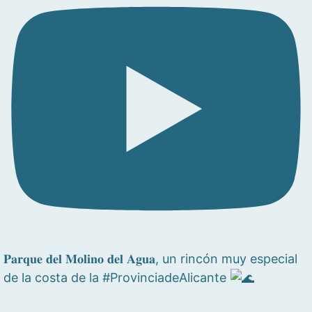
𝐏𝐚𝐫𝐪𝐮𝐞 𝐝𝐞𝐥 𝐌𝐨𝐥𝐢𝐧𝐨 𝐝𝐞𝐥 𝐀𝐠𝐮𝐚, un rincón muy especial
de la costa de la #ProvinciadeAlicante