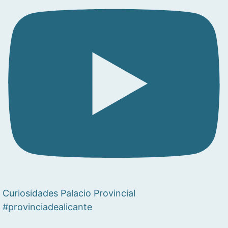
Curiosidades Palacio Provincial
#provinciadealicante