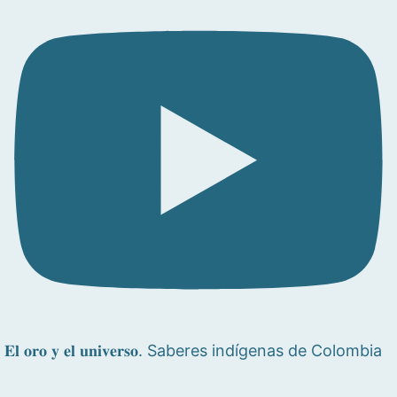
𝐄𝐥 𝐨𝐫𝐨 𝐲 𝐞𝐥 𝐮𝐧𝐢𝐯𝐞𝐫𝐬𝐨. Saberes indígenas de Colombia