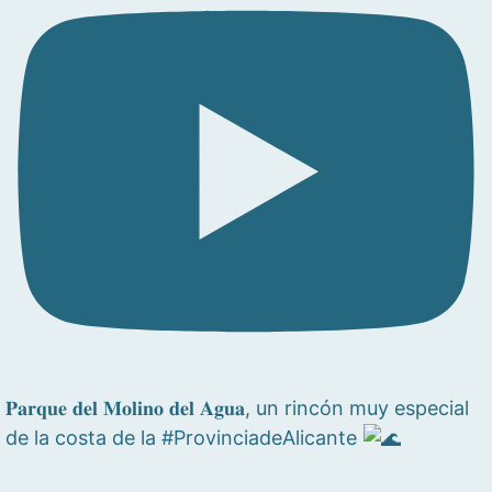
𝐏𝐚𝐫𝐪𝐮𝐞 𝐝𝐞𝐥 𝐌𝐨𝐥𝐢𝐧𝐨 𝐝𝐞𝐥 𝐀𝐠𝐮𝐚, un rincón muy especial
de la costa de la #ProvinciadeAlicante