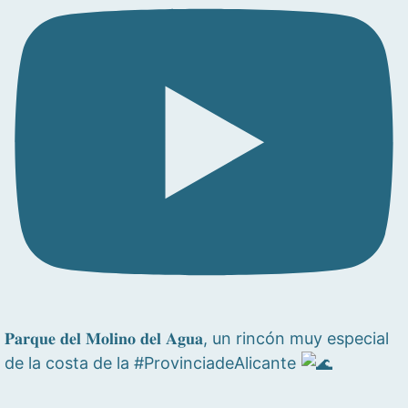
𝐏𝐚𝐫𝐪𝐮𝐞 𝐝𝐞𝐥 𝐌𝐨𝐥𝐢𝐧𝐨 𝐝𝐞𝐥 𝐀𝐠𝐮𝐚, un rincón muy especial
de la costa de la #ProvinciadeAlicante