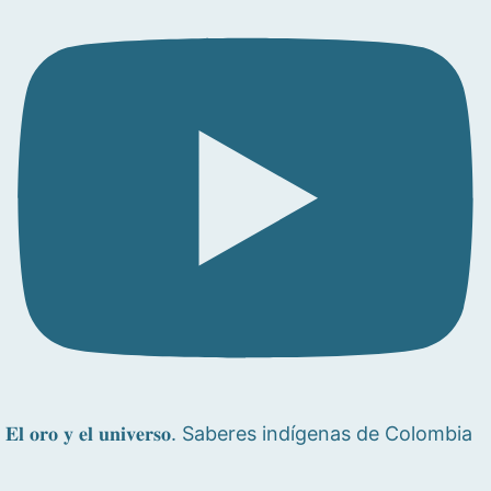
𝐄𝐥 𝐨𝐫𝐨 𝐲 𝐞𝐥 𝐮𝐧𝐢𝐯𝐞𝐫𝐬𝐨. Saberes indígenas de Colombia