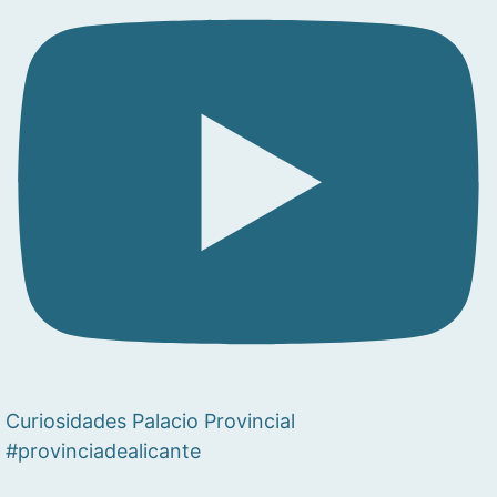
Curiosidades Palacio Provincial
#provinciadealicante