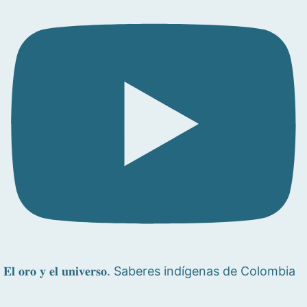
𝐄𝐥 𝐨𝐫𝐨 𝐲 𝐞𝐥 𝐮𝐧𝐢𝐯𝐞𝐫𝐬𝐨. Saberes indígenas de Colombia