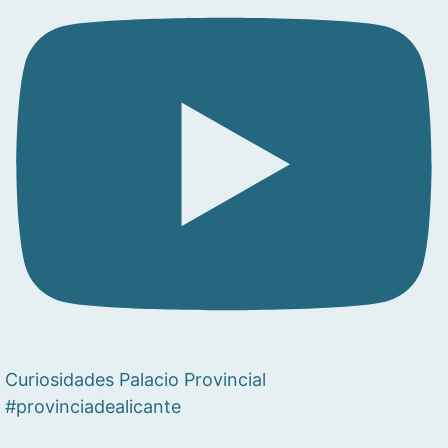
Curiosidades Palacio Provincial
#provinciadealicante