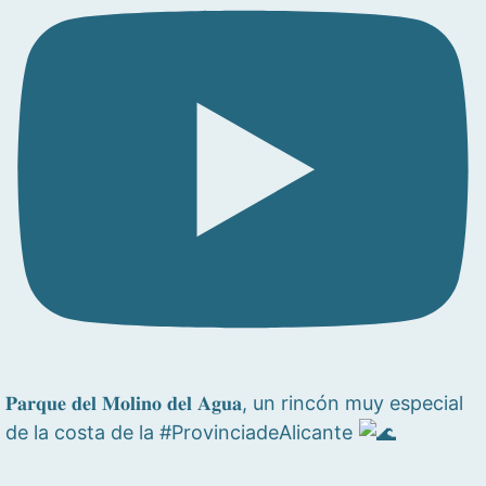
𝐏𝐚𝐫𝐪𝐮𝐞 𝐝𝐞𝐥 𝐌𝐨𝐥𝐢𝐧𝐨 𝐝𝐞𝐥 𝐀𝐠𝐮𝐚, un rincón muy especial
de la costa de la #ProvinciadeAlicante