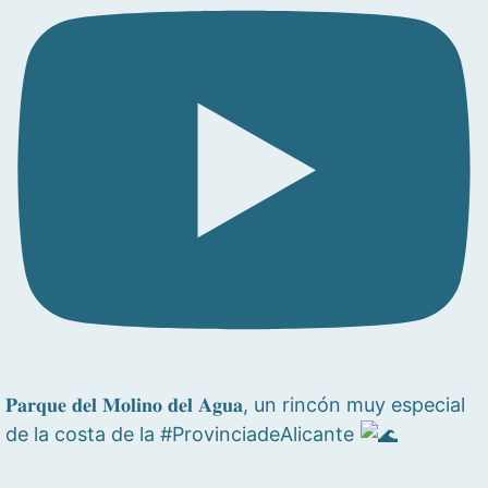
𝐏𝐚𝐫𝐪𝐮𝐞 𝐝𝐞𝐥 𝐌𝐨𝐥𝐢𝐧𝐨 𝐝𝐞𝐥 𝐀𝐠𝐮𝐚, un rincón muy especial
de la costa de la #ProvinciadeAlicante