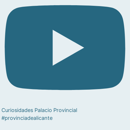
Curiosidades Palacio Provincial
#provinciadealicante