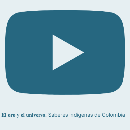
𝐄𝐥 𝐨𝐫𝐨 𝐲 𝐞𝐥 𝐮𝐧𝐢𝐯𝐞𝐫𝐬𝐨. Saberes indígenas de Colombia