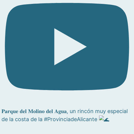
𝐏𝐚𝐫𝐪𝐮𝐞 𝐝𝐞𝐥 𝐌𝐨𝐥𝐢𝐧𝐨 𝐝𝐞𝐥 𝐀𝐠𝐮𝐚, un rincón muy especial
de la costa de la #ProvinciadeAlicante