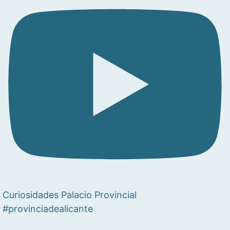
Curiosidades Palacio Provincial
#provinciadealicante