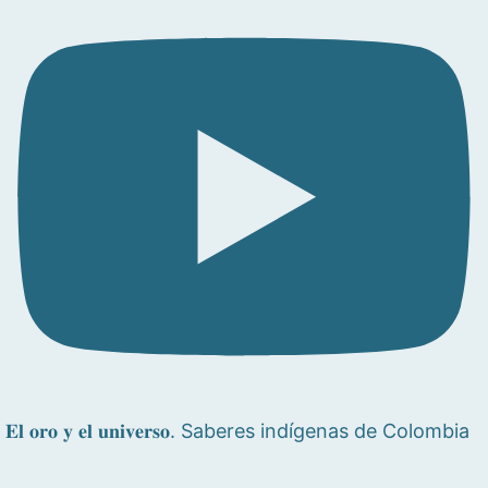
𝐄𝐥 𝐨𝐫𝐨 𝐲 𝐞𝐥 𝐮𝐧𝐢𝐯𝐞𝐫𝐬𝐨. Saberes indígenas de Colombia