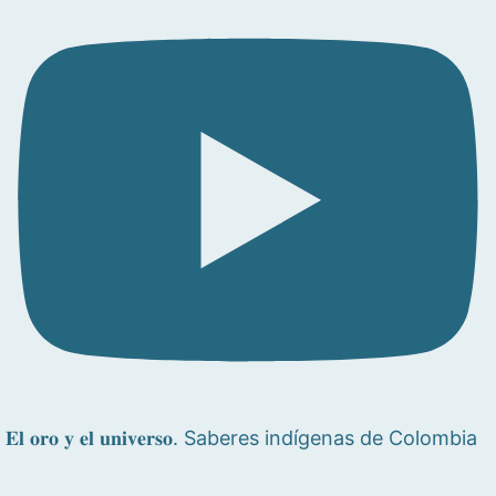
𝐄𝐥 𝐨𝐫𝐨 𝐲 𝐞𝐥 𝐮𝐧𝐢𝐯𝐞𝐫𝐬𝐨. Saberes indígenas de Colombia