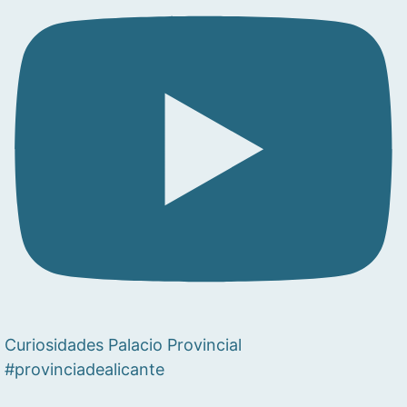
Curiosidades Palacio Provincial
#provinciadealicante