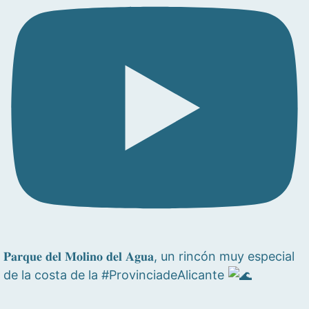
𝐏𝐚𝐫𝐪𝐮𝐞 𝐝𝐞𝐥 𝐌𝐨𝐥𝐢𝐧𝐨 𝐝𝐞𝐥 𝐀𝐠𝐮𝐚, un rincón muy especial
de la costa de la #ProvinciadeAlicante