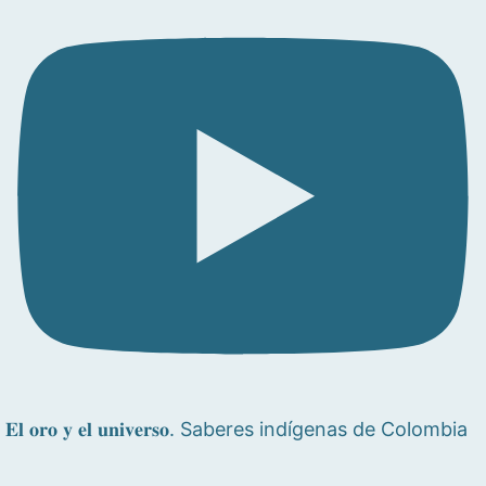
𝐄𝐥 𝐨𝐫𝐨 𝐲 𝐞𝐥 𝐮𝐧𝐢𝐯𝐞𝐫𝐬𝐨. Saberes indígenas de Colombia