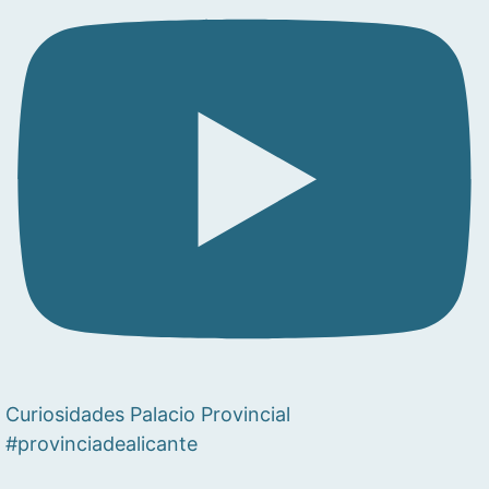
Curiosidades Palacio Provincial
#provinciadealicante