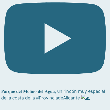
𝐏𝐚𝐫𝐪𝐮𝐞 𝐝𝐞𝐥 𝐌𝐨𝐥𝐢𝐧𝐨 𝐝𝐞𝐥 𝐀𝐠𝐮𝐚, un rincón muy especial
de la costa de la #ProvinciadeAlicante