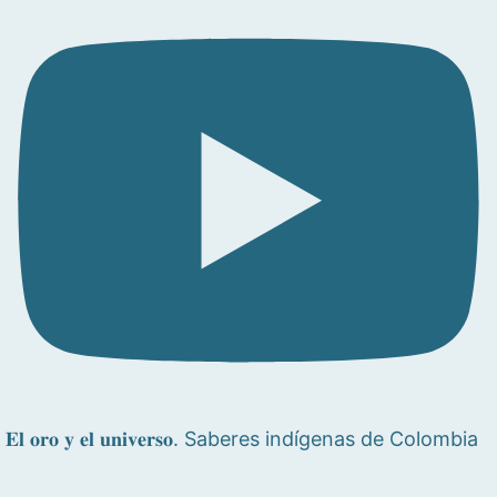
𝐄𝐥 𝐨𝐫𝐨 𝐲 𝐞𝐥 𝐮𝐧𝐢𝐯𝐞𝐫𝐬𝐨. Saberes indígenas de Colombia