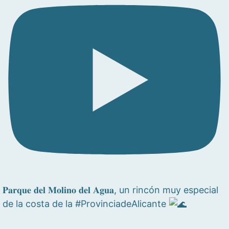
𝐏𝐚𝐫𝐪𝐮𝐞 𝐝𝐞𝐥 𝐌𝐨𝐥𝐢𝐧𝐨 𝐝𝐞𝐥 𝐀𝐠𝐮𝐚, un rincón muy especial
de la costa de la #ProvinciadeAlicante