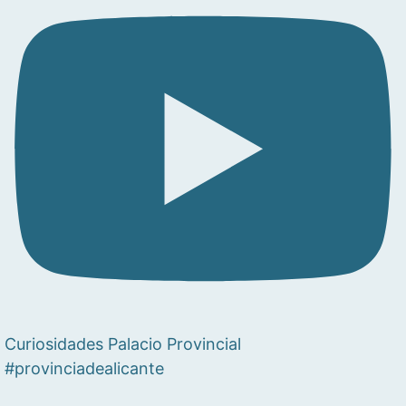
Curiosidades Palacio Provincial
#provinciadealicante