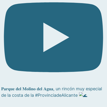
𝐏𝐚𝐫𝐪𝐮𝐞 𝐝𝐞𝐥 𝐌𝐨𝐥𝐢𝐧𝐨 𝐝𝐞𝐥 𝐀𝐠𝐮𝐚, un rincón muy especial
de la costa de la #ProvinciadeAlicante