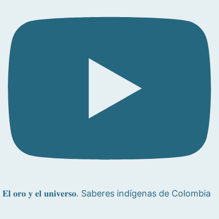
𝐄𝐥 𝐨𝐫𝐨 𝐲 𝐞𝐥 𝐮𝐧𝐢𝐯𝐞𝐫𝐬𝐨. Saberes indígenas de Colombia