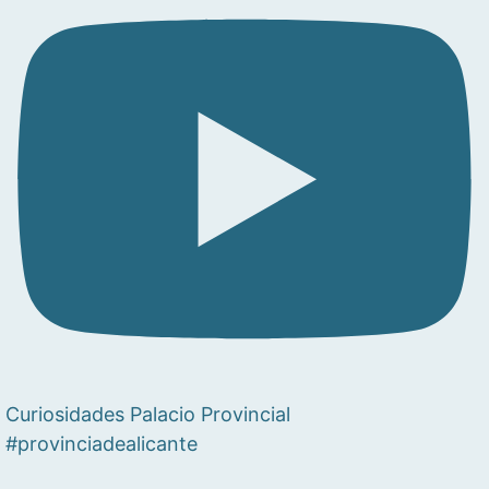
Curiosidades Palacio Provincial
#provinciadealicante