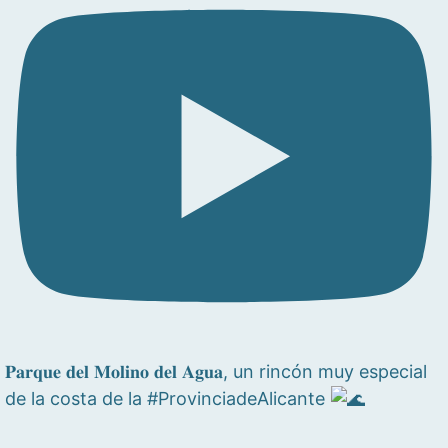
𝐏𝐚𝐫𝐪𝐮𝐞 𝐝𝐞𝐥 𝐌𝐨𝐥𝐢𝐧𝐨 𝐝𝐞𝐥 𝐀𝐠𝐮𝐚, un rincón muy especial
de la costa de la #ProvinciadeAlicante