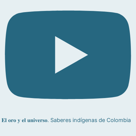
𝐄𝐥 𝐨𝐫𝐨 𝐲 𝐞𝐥 𝐮𝐧𝐢𝐯𝐞𝐫𝐬𝐨. Saberes indígenas de Colombia