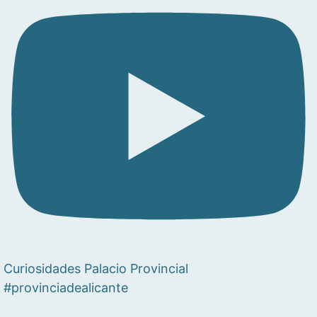
Curiosidades Palacio Provincial
#provinciadealicante