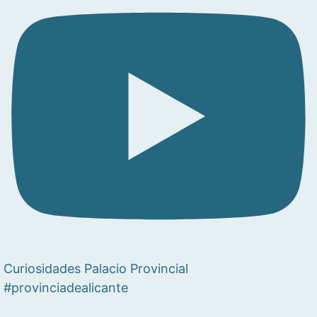
Curiosidades Palacio Provincial
#provinciadealicante