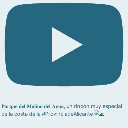
𝐏𝐚𝐫𝐪𝐮𝐞 𝐝𝐞𝐥 𝐌𝐨𝐥𝐢𝐧𝐨 𝐝𝐞𝐥 𝐀𝐠𝐮𝐚, un rincón muy especial
de la costa de la #ProvinciadeAlicante