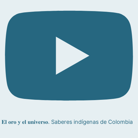
𝐄𝐥 𝐨𝐫𝐨 𝐲 𝐞𝐥 𝐮𝐧𝐢𝐯𝐞𝐫𝐬𝐨. Saberes indígenas de Colombia