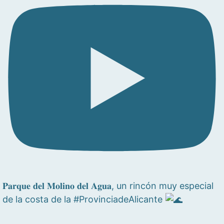
𝐏𝐚𝐫𝐪𝐮𝐞 𝐝𝐞𝐥 𝐌𝐨𝐥𝐢𝐧𝐨 𝐝𝐞𝐥 𝐀𝐠𝐮𝐚, un rincón muy especial
de la costa de la #ProvinciadeAlicante