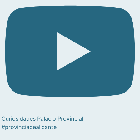
Curiosidades Palacio Provincial
#provinciadealicante