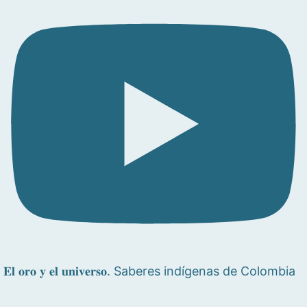
𝐄𝐥 𝐨𝐫𝐨 𝐲 𝐞𝐥 𝐮𝐧𝐢𝐯𝐞𝐫𝐬𝐨. Saberes indígenas de Colombia