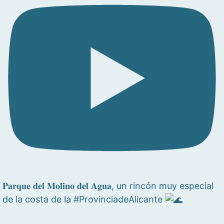
𝐏𝐚𝐫𝐪𝐮𝐞 𝐝𝐞𝐥 𝐌𝐨𝐥𝐢𝐧𝐨 𝐝𝐞𝐥 𝐀𝐠𝐮𝐚, un rincón muy especial
de la costa de la #ProvinciadeAlicante