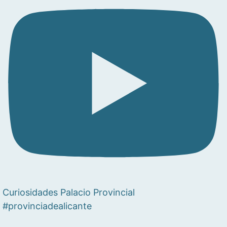
Curiosidades Palacio Provincial
#provinciadealicante