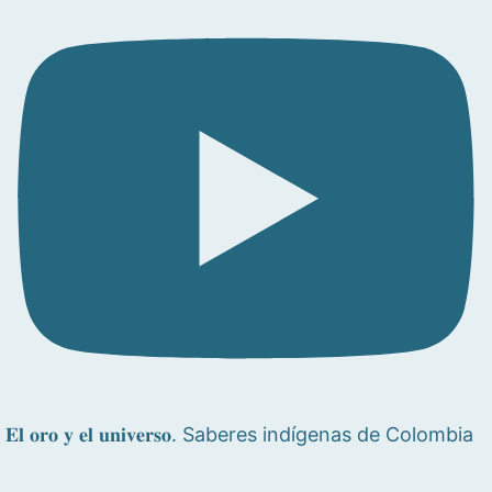
𝐄𝐥 𝐨𝐫𝐨 𝐲 𝐞𝐥 𝐮𝐧𝐢𝐯𝐞𝐫𝐬𝐨. Saberes indígenas de Colombia