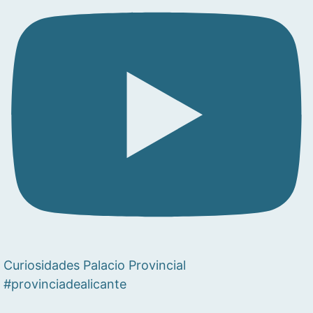
Curiosidades Palacio Provincial
#provinciadealicante