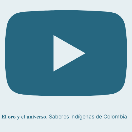
𝐄𝐥 𝐨𝐫𝐨 𝐲 𝐞𝐥 𝐮𝐧𝐢𝐯𝐞𝐫𝐬𝐨. Saberes indígenas de Colombia