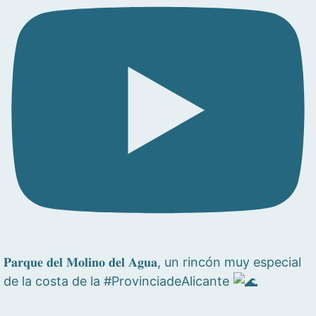
𝐏𝐚𝐫𝐪𝐮𝐞 𝐝𝐞𝐥 𝐌𝐨𝐥𝐢𝐧𝐨 𝐝𝐞𝐥 𝐀𝐠𝐮𝐚, un rincón muy especial
de la costa de la #ProvinciadeAlicante