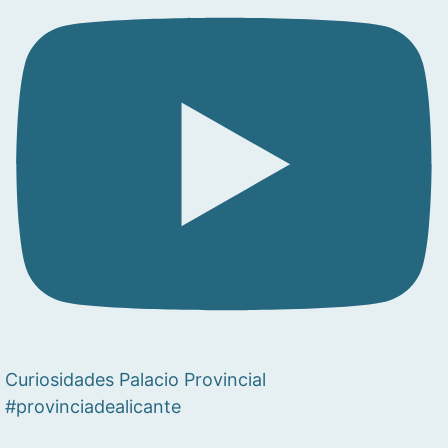
Curiosidades Palacio Provincial
#provinciadealicante