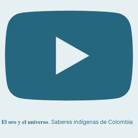
𝐄𝐥 𝐨𝐫𝐨 𝐲 𝐞𝐥 𝐮𝐧𝐢𝐯𝐞𝐫𝐬𝐨. Saberes indígenas de Colombia