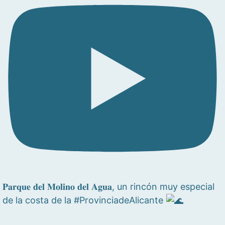
𝐏𝐚𝐫𝐪𝐮𝐞 𝐝𝐞𝐥 𝐌𝐨𝐥𝐢𝐧𝐨 𝐝𝐞𝐥 𝐀𝐠𝐮𝐚, un rincón muy especial
de la costa de la #ProvinciadeAlicante