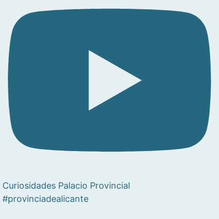
Curiosidades Palacio Provincial
#provinciadealicante