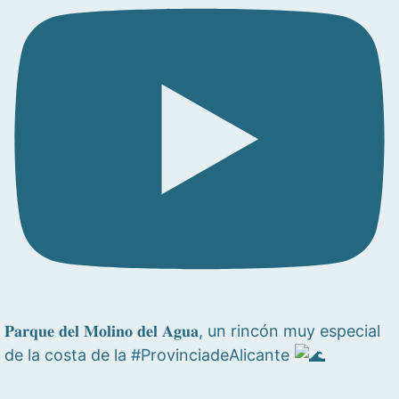
𝐏𝐚𝐫𝐪𝐮𝐞 𝐝𝐞𝐥 𝐌𝐨𝐥𝐢𝐧𝐨 𝐝𝐞𝐥 𝐀𝐠𝐮𝐚, un rincón muy especial
de la costa de la #ProvinciadeAlicante