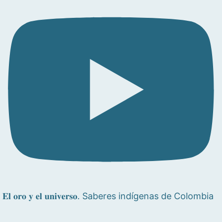
𝐄𝐥 𝐨𝐫𝐨 𝐲 𝐞𝐥 𝐮𝐧𝐢𝐯𝐞𝐫𝐬𝐨. Saberes indígenas de Colombia