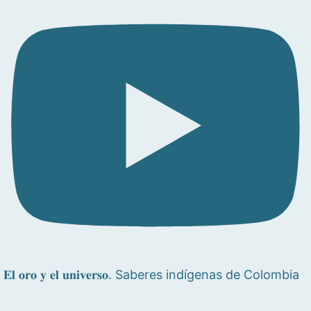
𝐄𝐥 𝐨𝐫𝐨 𝐲 𝐞𝐥 𝐮𝐧𝐢𝐯𝐞𝐫𝐬𝐨. Saberes indígenas de Colombia