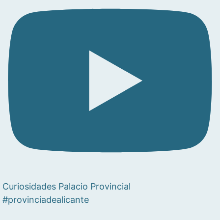
Curiosidades Palacio Provincial
#provinciadealicante