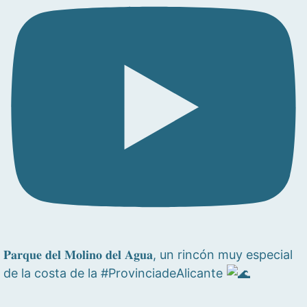
𝐏𝐚𝐫𝐪𝐮𝐞 𝐝𝐞𝐥 𝐌𝐨𝐥𝐢𝐧𝐨 𝐝𝐞𝐥 𝐀𝐠𝐮𝐚, un rincón muy especial
de la costa de la #ProvinciadeAlicante