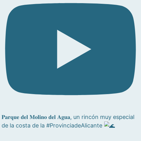
𝐏𝐚𝐫𝐪𝐮𝐞 𝐝𝐞𝐥 𝐌𝐨𝐥𝐢𝐧𝐨 𝐝𝐞𝐥 𝐀𝐠𝐮𝐚, un rincón muy especial
de la costa de la #ProvinciadeAlicante