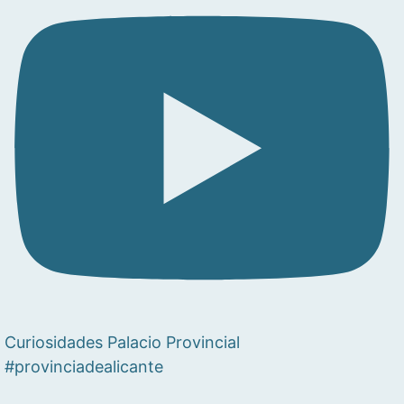
Curiosidades Palacio Provincial
#provinciadealicante