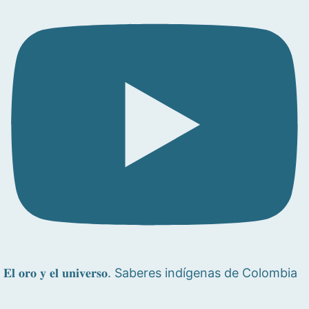
𝐄𝐥 𝐨𝐫𝐨 𝐲 𝐞𝐥 𝐮𝐧𝐢𝐯𝐞𝐫𝐬𝐨. Saberes indígenas de Colombia