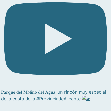
𝐏𝐚𝐫𝐪𝐮𝐞 𝐝𝐞𝐥 𝐌𝐨𝐥𝐢𝐧𝐨 𝐝𝐞𝐥 𝐀𝐠𝐮𝐚, un rincón muy especial
de la costa de la #ProvinciadeAlicante