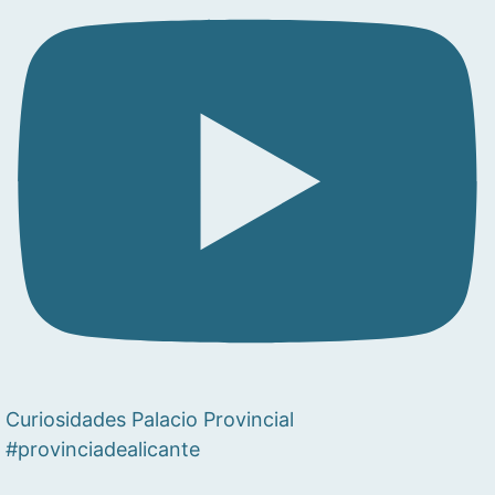
Curiosidades Palacio Provincial
#provinciadealicante