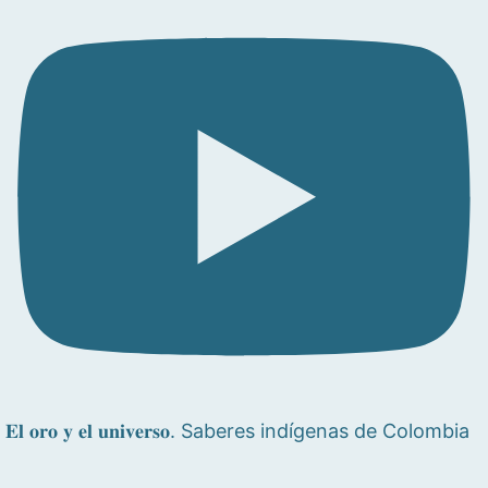
𝐄𝐥 𝐨𝐫𝐨 𝐲 𝐞𝐥 𝐮𝐧𝐢𝐯𝐞𝐫𝐬𝐨. Saberes indígenas de Colombia