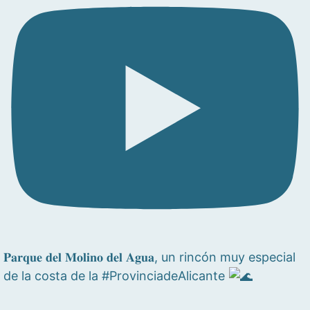
𝐏𝐚𝐫𝐪𝐮𝐞 𝐝𝐞𝐥 𝐌𝐨𝐥𝐢𝐧𝐨 𝐝𝐞𝐥 𝐀𝐠𝐮𝐚, un rincón muy especial
de la costa de la #ProvinciadeAlicante