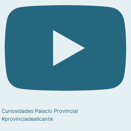
Curiosidades Palacio Provincial
#provinciadealicante