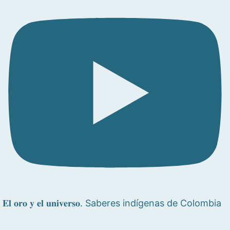
𝐄𝐥 𝐨𝐫𝐨 𝐲 𝐞𝐥 𝐮𝐧𝐢𝐯𝐞𝐫𝐬𝐨. Saberes indígenas de Colombia