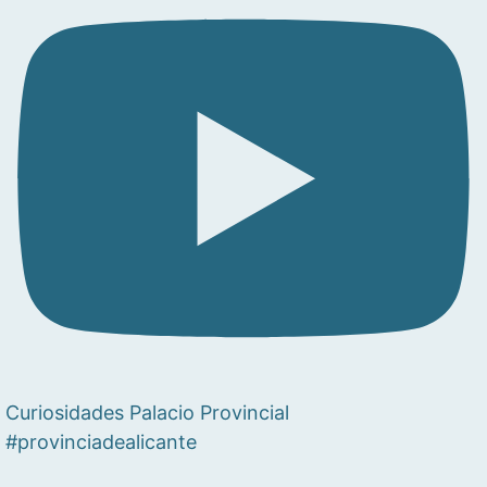
Curiosidades Palacio Provincial
#provinciadealicante