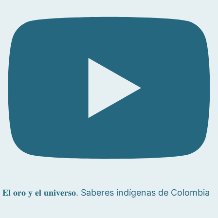
𝐄𝐥 𝐨𝐫𝐨 𝐲 𝐞𝐥 𝐮𝐧𝐢𝐯𝐞𝐫𝐬𝐨. Saberes indígenas de Colombia