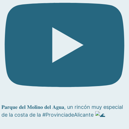
𝐏𝐚𝐫𝐪𝐮𝐞 𝐝𝐞𝐥 𝐌𝐨𝐥𝐢𝐧𝐨 𝐝𝐞𝐥 𝐀𝐠𝐮𝐚, un rincón muy especial
de la costa de la #ProvinciadeAlicante