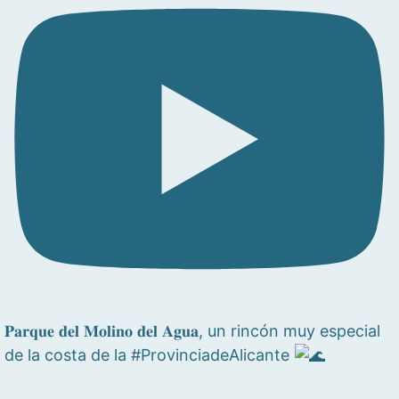
𝐏𝐚𝐫𝐪𝐮𝐞 𝐝𝐞𝐥 𝐌𝐨𝐥𝐢𝐧𝐨 𝐝𝐞𝐥 𝐀𝐠𝐮𝐚, un rincón muy especial
de la costa de la #ProvinciadeAlicante