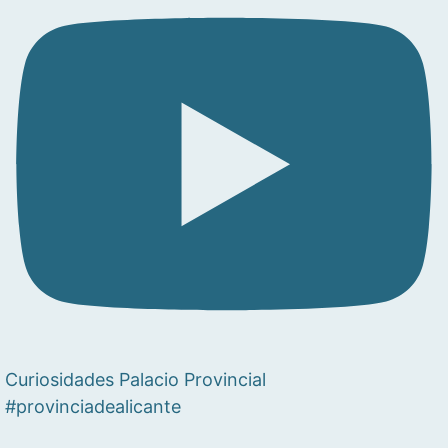
Curiosidades Palacio Provincial
#provinciadealicante