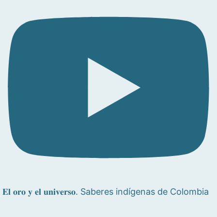
𝐄𝐥 𝐨𝐫𝐨 𝐲 𝐞𝐥 𝐮𝐧𝐢𝐯𝐞𝐫𝐬𝐨. Saberes indígenas de Colombia