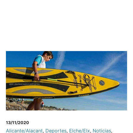
13/11/2020
Alicante/Alacant
,
Deportes
,
Elche/Elx
,
Noticias
,