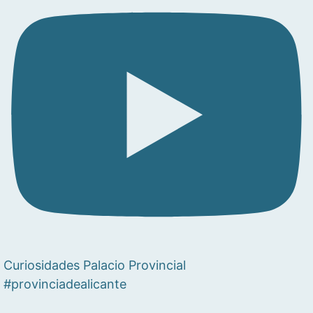
Curiosidades Palacio Provincial
#provinciadealicante