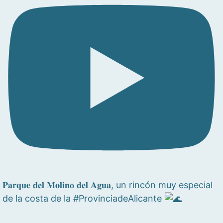
𝐏𝐚𝐫𝐪𝐮𝐞 𝐝𝐞𝐥 𝐌𝐨𝐥𝐢𝐧𝐨 𝐝𝐞𝐥 𝐀𝐠𝐮𝐚, un rincón muy especial
de la costa de la #ProvinciadeAlicante