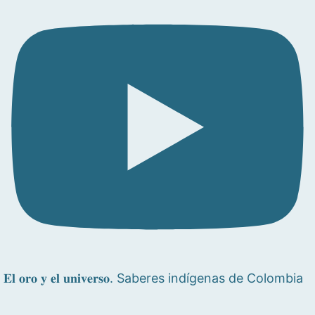
𝐄𝐥 𝐨𝐫𝐨 𝐲 𝐞𝐥 𝐮𝐧𝐢𝐯𝐞𝐫𝐬𝐨. Saberes indígenas de Colombia