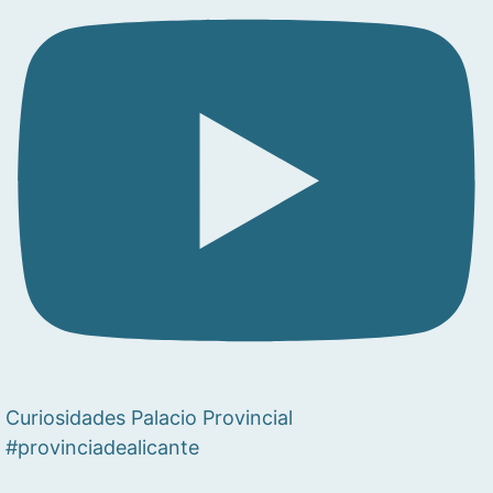
Curiosidades Palacio Provincial
#provinciadealicante