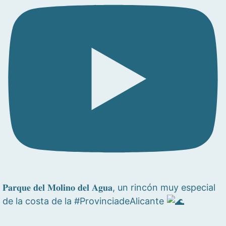
𝐏𝐚𝐫𝐪𝐮𝐞 𝐝𝐞𝐥 𝐌𝐨𝐥𝐢𝐧𝐨 𝐝𝐞𝐥 𝐀𝐠𝐮𝐚, un rincón muy especial
de la costa de la #ProvinciadeAlicante