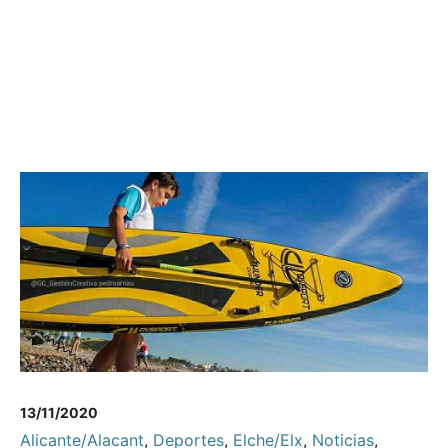
13/11/2020
Alicante/Alacant
,
Deportes
,
Elche/Elx
,
Noticias
,