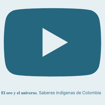
𝐄𝐥 𝐨𝐫𝐨 𝐲 𝐞𝐥 𝐮𝐧𝐢𝐯𝐞𝐫𝐬𝐨. Saberes indígenas de Colombia