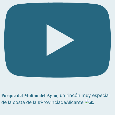
𝐏𝐚𝐫𝐪𝐮𝐞 𝐝𝐞𝐥 𝐌𝐨𝐥𝐢𝐧𝐨 𝐝𝐞𝐥 𝐀𝐠𝐮𝐚, un rincón muy especial
de la costa de la #ProvinciadeAlicante