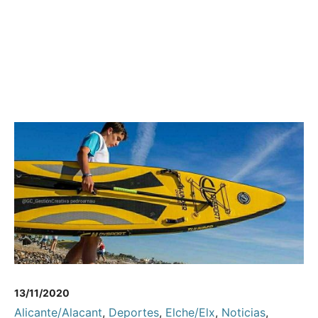
13/11/2020
Alicante/Alacant
,
Deportes
,
Elche/Elx
,
Noticias
,