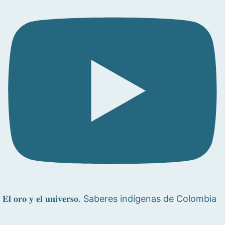
𝐄𝐥 𝐨𝐫𝐨 𝐲 𝐞𝐥 𝐮𝐧𝐢𝐯𝐞𝐫𝐬𝐨. Saberes indígenas de Colombia