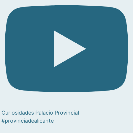
Curiosidades Palacio Provincial
#provinciadealicante