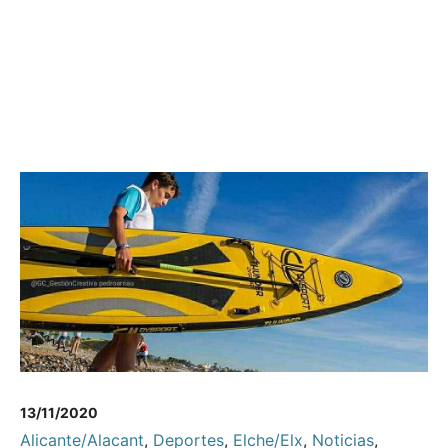
13/11/2020
Alicante/Alacant
,
Deportes
,
Elche/Elx
,
Noticias
,