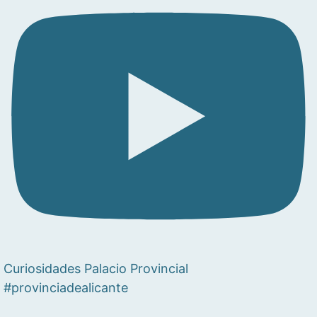
Curiosidades Palacio Provincial
#provinciadealicante