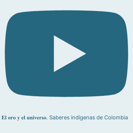
𝐄𝐥 𝐨𝐫𝐨 𝐲 𝐞𝐥 𝐮𝐧𝐢𝐯𝐞𝐫𝐬𝐨. Saberes indígenas de Colombia