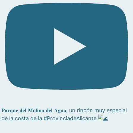
𝐏𝐚𝐫𝐪𝐮𝐞 𝐝𝐞𝐥 𝐌𝐨𝐥𝐢𝐧𝐨 𝐝𝐞𝐥 𝐀𝐠𝐮𝐚, un rincón muy especial
de la costa de la #ProvinciadeAlicante