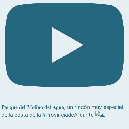
𝐏𝐚𝐫𝐪𝐮𝐞 𝐝𝐞𝐥 𝐌𝐨𝐥𝐢𝐧𝐨 𝐝𝐞𝐥 𝐀𝐠𝐮𝐚, un rincón muy especial
de la costa de la #ProvinciadeAlicante