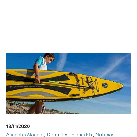
13/11/2020
Alicante/Alacant
,
Deportes
,
Elche/Elx
,
Noticias
,