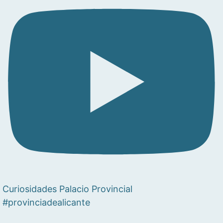
Curiosidades Palacio Provincial
#provinciadealicante