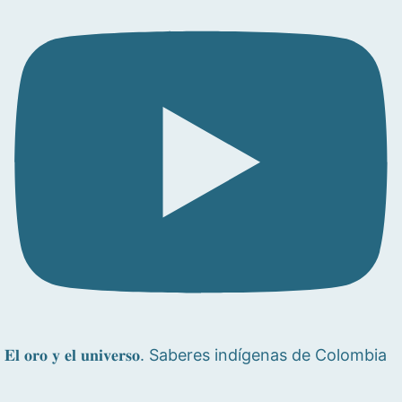
𝐄𝐥 𝐨𝐫𝐨 𝐲 𝐞𝐥 𝐮𝐧𝐢𝐯𝐞𝐫𝐬𝐨. Saberes indígenas de Colombia