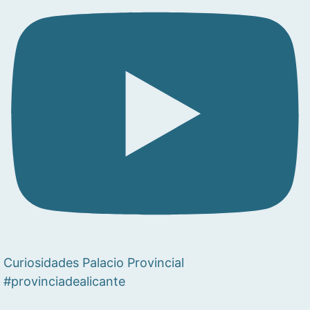
Curiosidades Palacio Provincial
#provinciadealicante