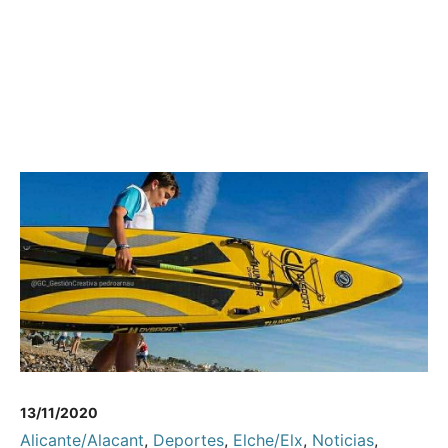
13/11/2020
Alicante/Alacant
,
Deportes
,
Elche/Elx
,
Noticias
,