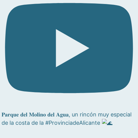
𝐏𝐚𝐫𝐪𝐮𝐞 𝐝𝐞𝐥 𝐌𝐨𝐥𝐢𝐧𝐨 𝐝𝐞𝐥 𝐀𝐠𝐮𝐚, un rincón muy especial
de la costa de la #ProvinciadeAlicante