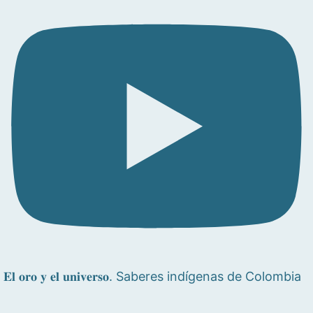
𝐄𝐥 𝐨𝐫𝐨 𝐲 𝐞𝐥 𝐮𝐧𝐢𝐯𝐞𝐫𝐬𝐨. Saberes indígenas de Colombia