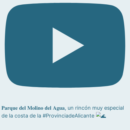
𝐏𝐚𝐫𝐪𝐮𝐞 𝐝𝐞𝐥 𝐌𝐨𝐥𝐢𝐧𝐨 𝐝𝐞𝐥 𝐀𝐠𝐮𝐚, un rincón muy especial
de la costa de la #ProvinciadeAlicante