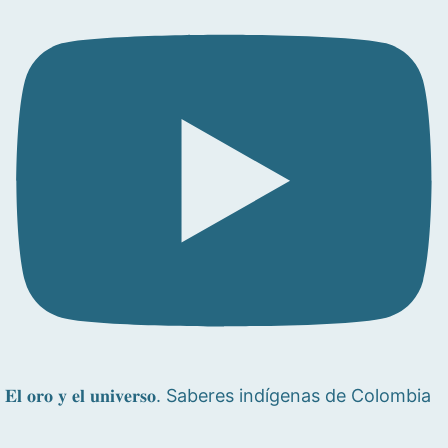
𝐄𝐥 𝐨𝐫𝐨 𝐲 𝐞𝐥 𝐮𝐧𝐢𝐯𝐞𝐫𝐬𝐨. Saberes indígenas de Colombia