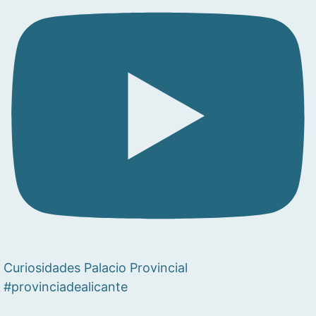
Curiosidades Palacio Provincial
#provinciadealicante