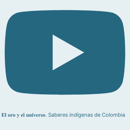
𝐄𝐥 𝐨𝐫𝐨 𝐲 𝐞𝐥 𝐮𝐧𝐢𝐯𝐞𝐫𝐬𝐨. Saberes indígenas de Colombia