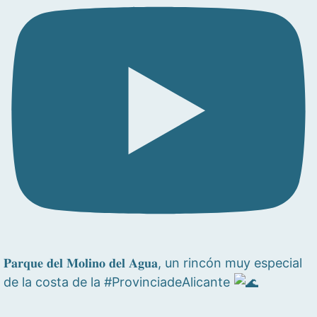
𝐏𝐚𝐫𝐪𝐮𝐞 𝐝𝐞𝐥 𝐌𝐨𝐥𝐢𝐧𝐨 𝐝𝐞𝐥 𝐀𝐠𝐮𝐚, un rincón muy especial
de la costa de la #ProvinciadeAlicante