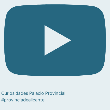
Curiosidades Palacio Provincial
#provinciadealicante