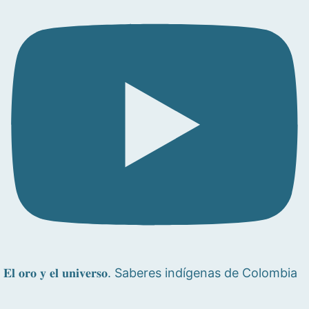
𝐄𝐥 𝐨𝐫𝐨 𝐲 𝐞𝐥 𝐮𝐧𝐢𝐯𝐞𝐫𝐬𝐨. Saberes indígenas de Colombia