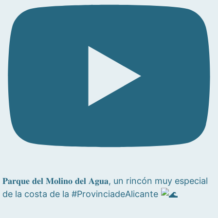
𝐏𝐚𝐫𝐪𝐮𝐞 𝐝𝐞𝐥 𝐌𝐨𝐥𝐢𝐧𝐨 𝐝𝐞𝐥 𝐀𝐠𝐮𝐚, un rincón muy especial
de la costa de la #ProvinciadeAlicante