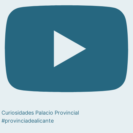
Curiosidades Palacio Provincial
#provinciadealicante