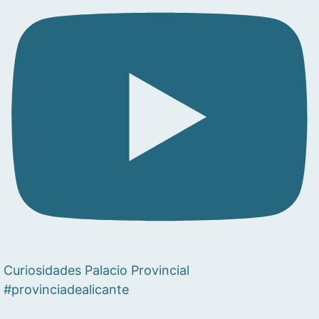
Curiosidades Palacio Provincial
#provinciadealicante