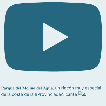
𝐏𝐚𝐫𝐪𝐮𝐞 𝐝𝐞𝐥 𝐌𝐨𝐥𝐢𝐧𝐨 𝐝𝐞𝐥 𝐀𝐠𝐮𝐚, un rincón muy especial
de la costa de la #ProvinciadeAlicante