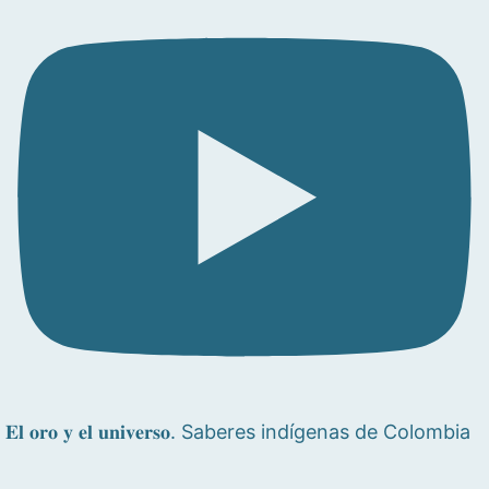
𝐄𝐥 𝐨𝐫𝐨 𝐲 𝐞𝐥 𝐮𝐧𝐢𝐯𝐞𝐫𝐬𝐨. Saberes indígenas de Colombia