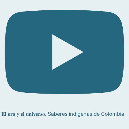
𝐄𝐥 𝐨𝐫𝐨 𝐲 𝐞𝐥 𝐮𝐧𝐢𝐯𝐞𝐫𝐬𝐨. Saberes indígenas de Colombia