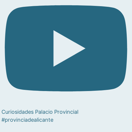
Curiosidades Palacio Provincial
#provinciadealicante