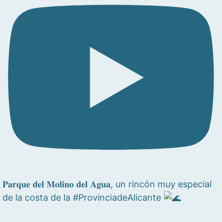
𝐏𝐚𝐫𝐪𝐮𝐞 𝐝𝐞𝐥 𝐌𝐨𝐥𝐢𝐧𝐨 𝐝𝐞𝐥 𝐀𝐠𝐮𝐚, un rincón muy especial
de la costa de la #ProvinciadeAlicante