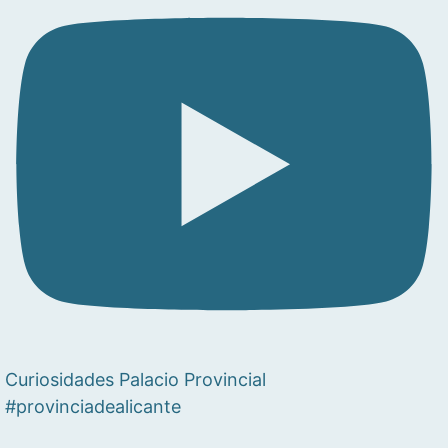
Curiosidades Palacio Provincial
#provinciadealicante