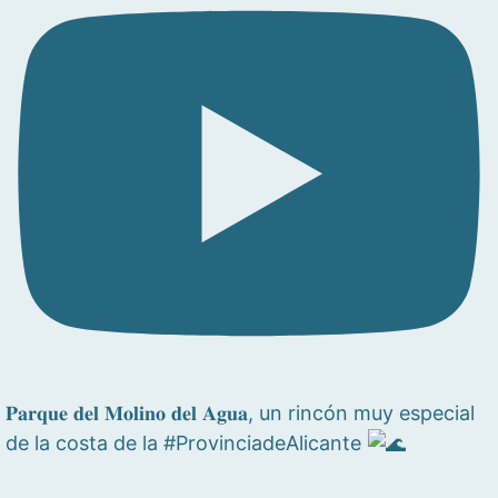
𝐏𝐚𝐫𝐪𝐮𝐞 𝐝𝐞𝐥 𝐌𝐨𝐥𝐢𝐧𝐨 𝐝𝐞𝐥 𝐀𝐠𝐮𝐚, un rincón muy especial
de la costa de la #ProvinciadeAlicante