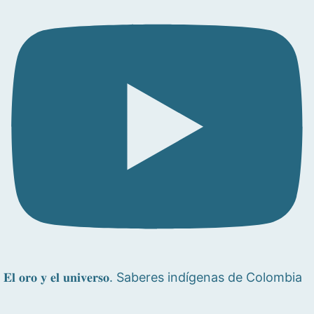
𝐄𝐥 𝐨𝐫𝐨 𝐲 𝐞𝐥 𝐮𝐧𝐢𝐯𝐞𝐫𝐬𝐨. Saberes indígenas de Colombia