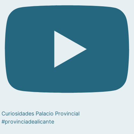
Curiosidades Palacio Provincial
#provinciadealicante