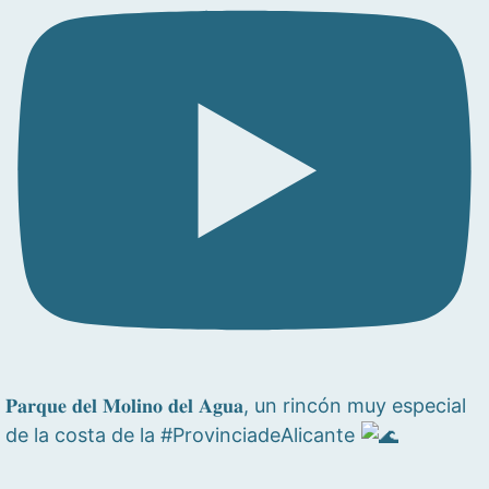
𝐏𝐚𝐫𝐪𝐮𝐞 𝐝𝐞𝐥 𝐌𝐨𝐥𝐢𝐧𝐨 𝐝𝐞𝐥 𝐀𝐠𝐮𝐚, un rincón muy especial
de la costa de la #ProvinciadeAlicante