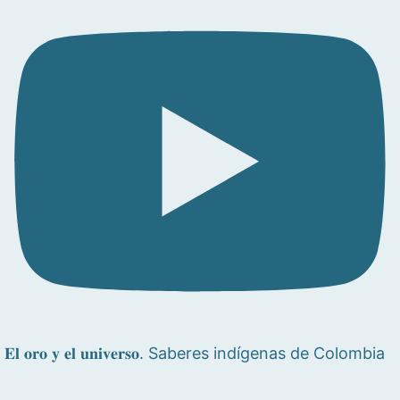
𝐄𝐥 𝐨𝐫𝐨 𝐲 𝐞𝐥 𝐮𝐧𝐢𝐯𝐞𝐫𝐬𝐨. Saberes indígenas de Colombia