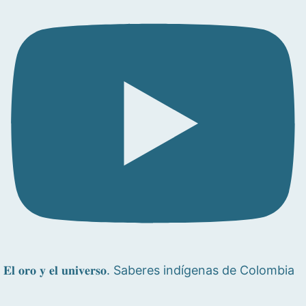
𝐄𝐥 𝐨𝐫𝐨 𝐲 𝐞𝐥 𝐮𝐧𝐢𝐯𝐞𝐫𝐬𝐨. Saberes indígenas de Colombia