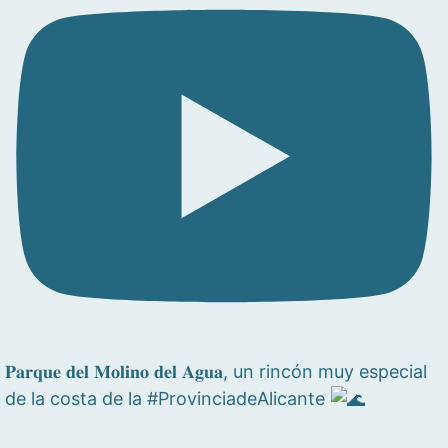
𝐏𝐚𝐫𝐪𝐮𝐞 𝐝𝐞𝐥 𝐌𝐨𝐥𝐢𝐧𝐨 𝐝𝐞𝐥 𝐀𝐠𝐮𝐚, un rincón muy especial
de la costa de la #ProvinciadeAlicante