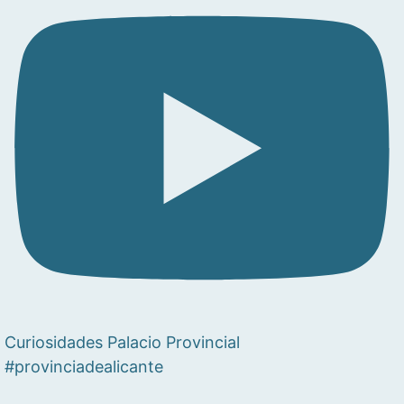
Curiosidades Palacio Provincial
#provinciadealicante