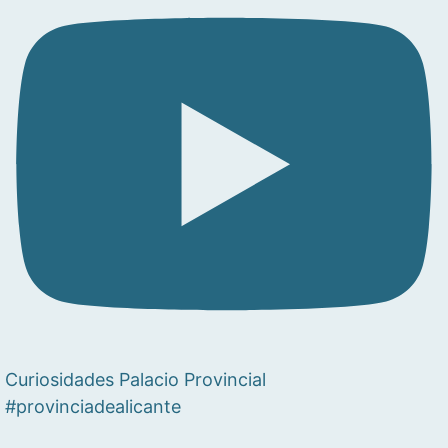
Curiosidades Palacio Provincial
#provinciadealicante