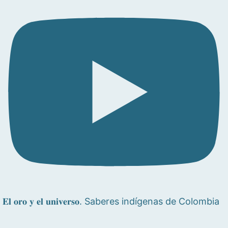
𝐄𝐥 𝐨𝐫𝐨 𝐲 𝐞𝐥 𝐮𝐧𝐢𝐯𝐞𝐫𝐬𝐨. Saberes indígenas de Colombia