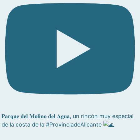
𝐏𝐚𝐫𝐪𝐮𝐞 𝐝𝐞𝐥 𝐌𝐨𝐥𝐢𝐧𝐨 𝐝𝐞𝐥 𝐀𝐠𝐮𝐚, un rincón muy especial
de la costa de la #ProvinciadeAlicante