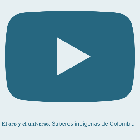
𝐄𝐥 𝐨𝐫𝐨 𝐲 𝐞𝐥 𝐮𝐧𝐢𝐯𝐞𝐫𝐬𝐨. Saberes indígenas de Colombia