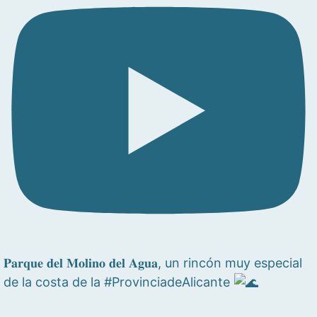
𝐏𝐚𝐫𝐪𝐮𝐞 𝐝𝐞𝐥 𝐌𝐨𝐥𝐢𝐧𝐨 𝐝𝐞𝐥 𝐀𝐠𝐮𝐚, un rincón muy especial
de la costa de la #ProvinciadeAlicante