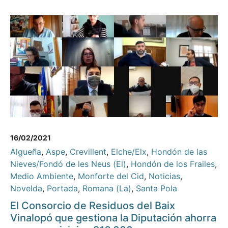
16/02/2021
Algueña
,
Aspe
,
Crevillent
,
Elche/Elx
,
Hondón de las
Nieves/Fondó de les Neus (El)
,
Hondón de los Frailes
,
Medio Ambiente
,
Monforte del Cid
,
Noticias
,
Novelda
,
Portada
,
Romana (La)
,
Santa Pola
El Consorcio de Residuos del Baix
Vinalopó que gestiona la Diputación ahorra