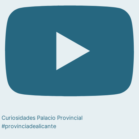
Curiosidades Palacio Provincial
#provinciadealicante