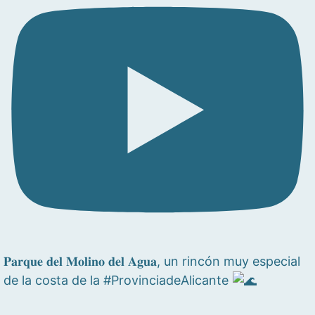
𝐏𝐚𝐫𝐪𝐮𝐞 𝐝𝐞𝐥 𝐌𝐨𝐥𝐢𝐧𝐨 𝐝𝐞𝐥 𝐀𝐠𝐮𝐚, un rincón muy especial
de la costa de la #ProvinciadeAlicante