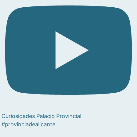
Curiosidades Palacio Provincial
#provinciadealicante