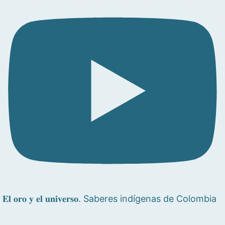
𝐄𝐥 𝐨𝐫𝐨 𝐲 𝐞𝐥 𝐮𝐧𝐢𝐯𝐞𝐫𝐬𝐨. Saberes indígenas de Colombia