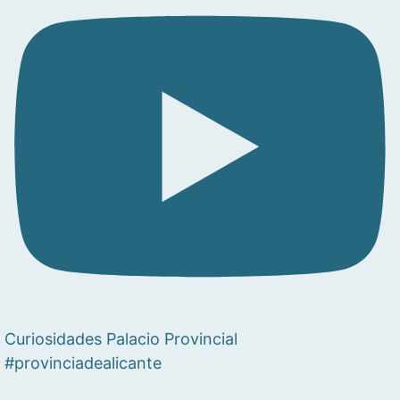
Curiosidades Palacio Provincial
#provinciadealicante