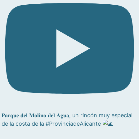
𝐏𝐚𝐫𝐪𝐮𝐞 𝐝𝐞𝐥 𝐌𝐨𝐥𝐢𝐧𝐨 𝐝𝐞𝐥 𝐀𝐠𝐮𝐚, un rincón muy especial
de la costa de la #ProvinciadeAlicante