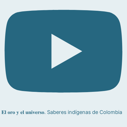
𝐄𝐥 𝐨𝐫𝐨 𝐲 𝐞𝐥 𝐮𝐧𝐢𝐯𝐞𝐫𝐬𝐨. Saberes indígenas de Colombia