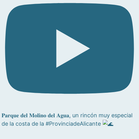
𝐏𝐚𝐫𝐪𝐮𝐞 𝐝𝐞𝐥 𝐌𝐨𝐥𝐢𝐧𝐨 𝐝𝐞𝐥 𝐀𝐠𝐮𝐚, un rincón muy especial
de la costa de la #ProvinciadeAlicante