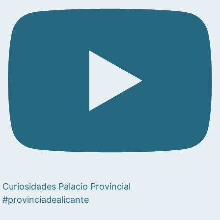
Curiosidades Palacio Provincial
#provinciadealicante