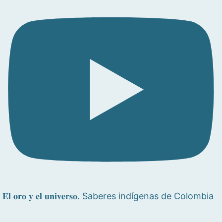
𝐄𝐥 𝐨𝐫𝐨 𝐲 𝐞𝐥 𝐮𝐧𝐢𝐯𝐞𝐫𝐬𝐨. Saberes indígenas de Colombia