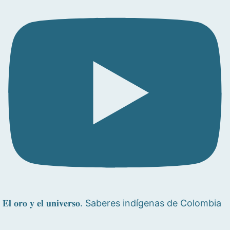
𝐄𝐥 𝐨𝐫𝐨 𝐲 𝐞𝐥 𝐮𝐧𝐢𝐯𝐞𝐫𝐬𝐨. Saberes indígenas de Colombia