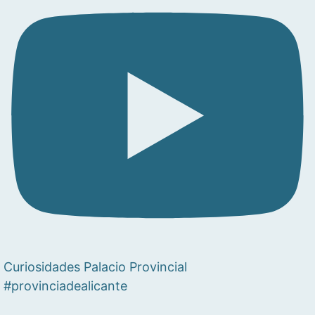
Curiosidades Palacio Provincial
#provinciadealicante