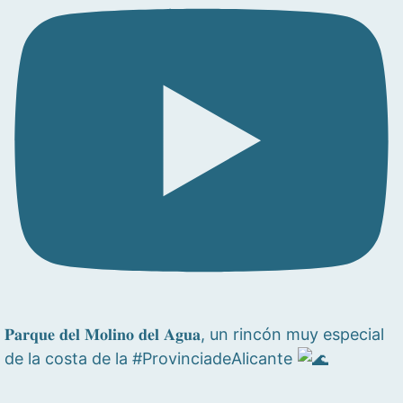
𝐏𝐚𝐫𝐪𝐮𝐞 𝐝𝐞𝐥 𝐌𝐨𝐥𝐢𝐧𝐨 𝐝𝐞𝐥 𝐀𝐠𝐮𝐚, un rincón muy especial
de la costa de la #ProvinciadeAlicante