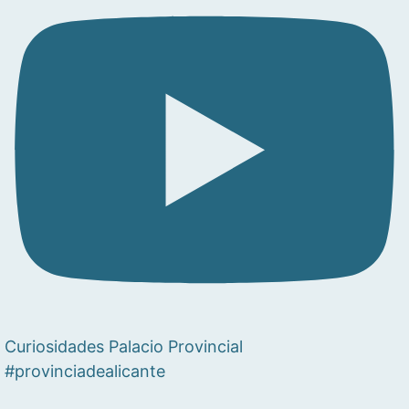
Curiosidades Palacio Provincial
#provinciadealicante