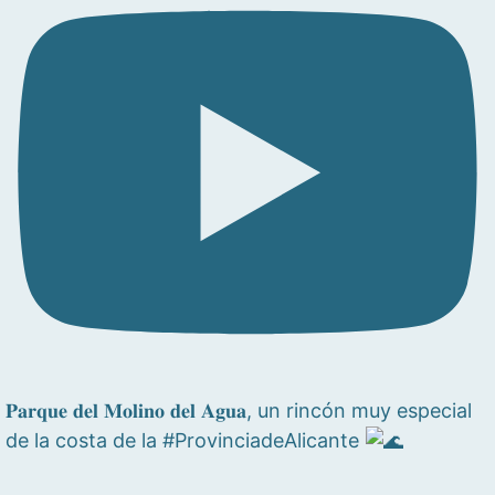
𝐏𝐚𝐫𝐪𝐮𝐞 𝐝𝐞𝐥 𝐌𝐨𝐥𝐢𝐧𝐨 𝐝𝐞𝐥 𝐀𝐠𝐮𝐚, un rincón muy especial
de la costa de la #ProvinciadeAlicante