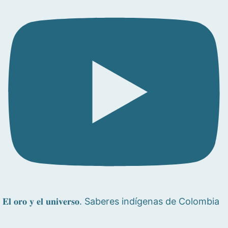
𝐄𝐥 𝐨𝐫𝐨 𝐲 𝐞𝐥 𝐮𝐧𝐢𝐯𝐞𝐫𝐬𝐨. Saberes indígenas de Colombia