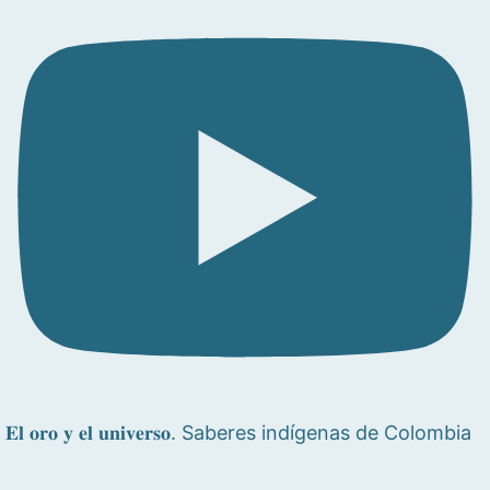
𝐄𝐥 𝐨𝐫𝐨 𝐲 𝐞𝐥 𝐮𝐧𝐢𝐯𝐞𝐫𝐬𝐨. Saberes indígenas de Colombia