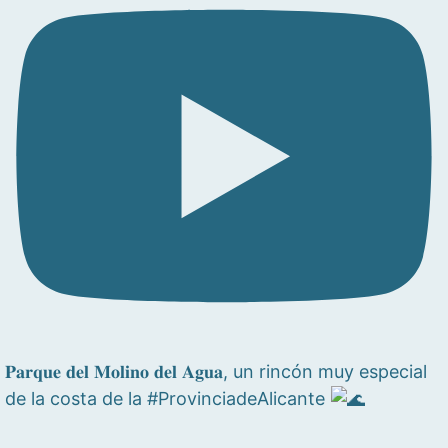
𝐏𝐚𝐫𝐪𝐮𝐞 𝐝𝐞𝐥 𝐌𝐨𝐥𝐢𝐧𝐨 𝐝𝐞𝐥 𝐀𝐠𝐮𝐚, un rincón muy especial
de la costa de la #ProvinciadeAlicante