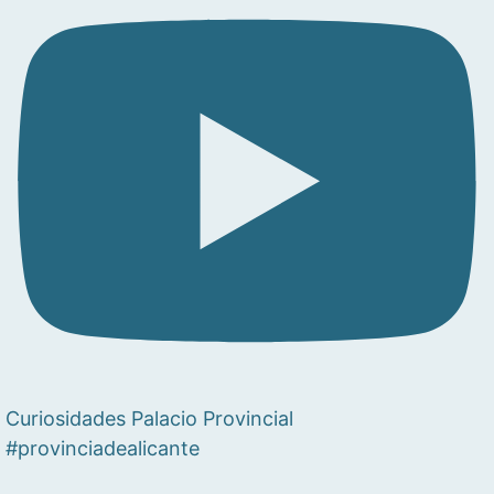
Curiosidades Palacio Provincial
#provinciadealicante