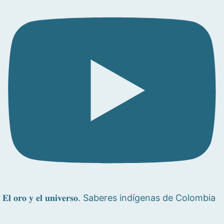
𝐄𝐥 𝐨𝐫𝐨 𝐲 𝐞𝐥 𝐮𝐧𝐢𝐯𝐞𝐫𝐬𝐨. Saberes indígenas de Colombia