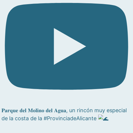
𝐏𝐚𝐫𝐪𝐮𝐞 𝐝𝐞𝐥 𝐌𝐨𝐥𝐢𝐧𝐨 𝐝𝐞𝐥 𝐀𝐠𝐮𝐚, un rincón muy especial
de la costa de la #ProvinciadeAlicante