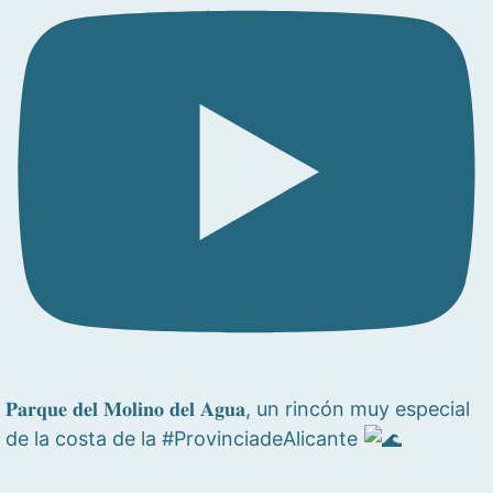
𝐏𝐚𝐫𝐪𝐮𝐞 𝐝𝐞𝐥 𝐌𝐨𝐥𝐢𝐧𝐨 𝐝𝐞𝐥 𝐀𝐠𝐮𝐚, un rincón muy especial
de la costa de la #ProvinciadeAlicante