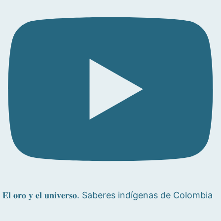
𝐄𝐥 𝐨𝐫𝐨 𝐲 𝐞𝐥 𝐮𝐧𝐢𝐯𝐞𝐫𝐬𝐨. Saberes indígenas de Colombia