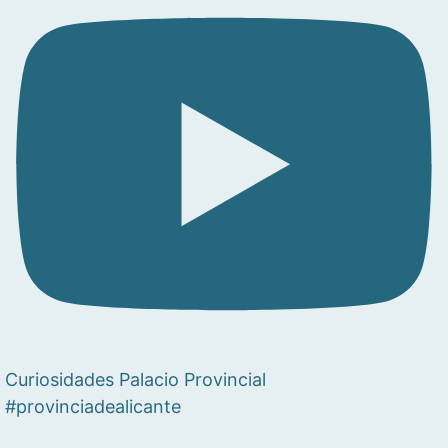
Curiosidades Palacio Provincial
#provinciadealicante