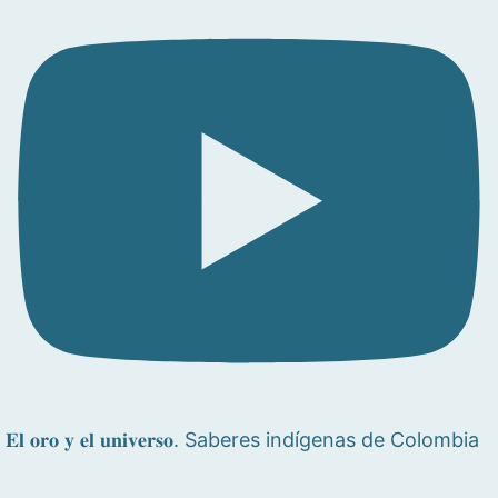
𝐄𝐥 𝐨𝐫𝐨 𝐲 𝐞𝐥 𝐮𝐧𝐢𝐯𝐞𝐫𝐬𝐨. Saberes indígenas de Colombia