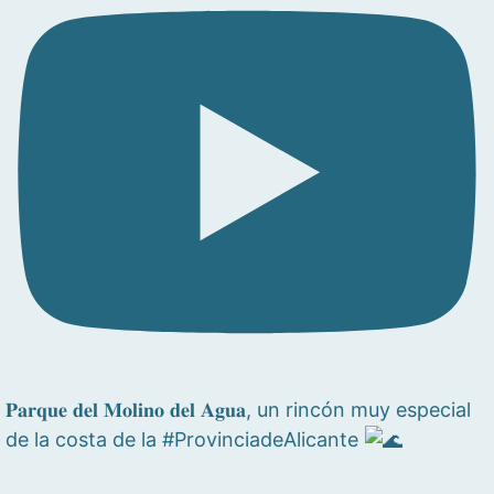
𝐏𝐚𝐫𝐪𝐮𝐞 𝐝𝐞𝐥 𝐌𝐨𝐥𝐢𝐧𝐨 𝐝𝐞𝐥 𝐀𝐠𝐮𝐚, un rincón muy especial
de la costa de la #ProvinciadeAlicante