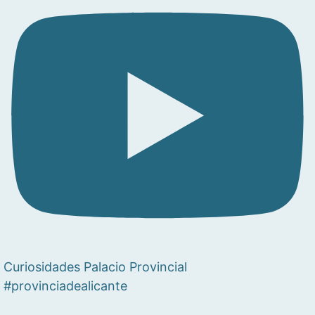
Curiosidades Palacio Provincial
#provinciadealicante