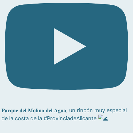
𝐏𝐚𝐫𝐪𝐮𝐞 𝐝𝐞𝐥 𝐌𝐨𝐥𝐢𝐧𝐨 𝐝𝐞𝐥 𝐀𝐠𝐮𝐚, un rincón muy especial
de la costa de la #ProvinciadeAlicante