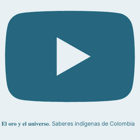
𝐄𝐥 𝐨𝐫𝐨 𝐲 𝐞𝐥 𝐮𝐧𝐢𝐯𝐞𝐫𝐬𝐨. Saberes indígenas de Colombia