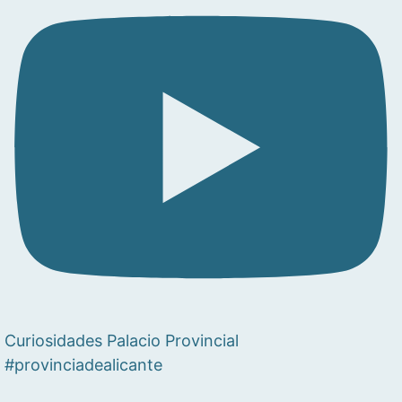
Curiosidades Palacio Provincial
#provinciadealicante