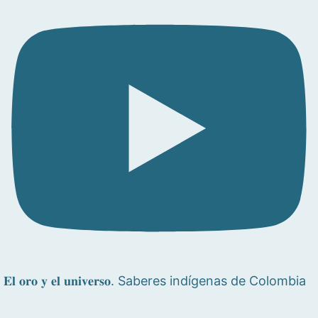
𝐄𝐥 𝐨𝐫𝐨 𝐲 𝐞𝐥 𝐮𝐧𝐢𝐯𝐞𝐫𝐬𝐨. Saberes indígenas de Colombia