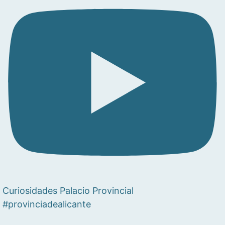
Curiosidades Palacio Provincial
#provinciadealicante