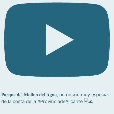
𝐏𝐚𝐫𝐪𝐮𝐞 𝐝𝐞𝐥 𝐌𝐨𝐥𝐢𝐧𝐨 𝐝𝐞𝐥 𝐀𝐠𝐮𝐚, un rincón muy especial
de la costa de la #ProvinciadeAlicante